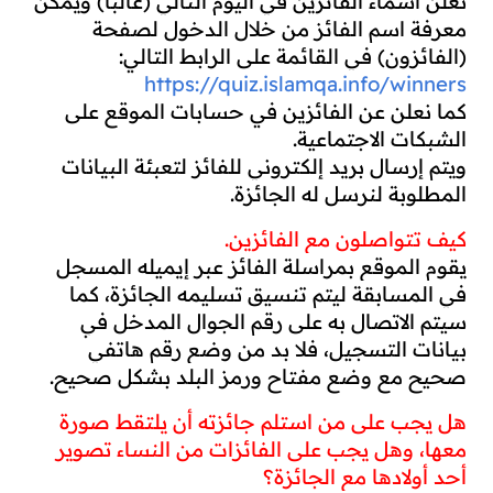
تعلن أسماء الفائزين في اليوم التالي (غالبا) ويمكن 
معرفة اسم الفائز من خلال الدخول لصفحة 
(الفائزون) في القائمة على الرابط التالي:
https://quiz.islamqa.info/winners
كما نعلن عن الفائزين في حسابات الموقع على 
الشبكات الاجتماعية.
ويتم إرسال بريد إلكتروني للفائز لتعبئة البيانات 
المطلوبة لنرسل له الجائزة.
كيف تتواصلون مع الفائزين.
يقوم الموقع بمراسلة الفائز عبر إيميله المسجل 
في المسابقة ليتم تنسيق تسليمه الجائزة، كما 
سيتم الاتصال به على رقم الجوال المدخل في 
بيانات التسجيل، فلا بد من وضع رقم هاتفي 
صحيح مع وضع مفتاح ورمز البلد بشكل صحيح.
هل يجب على من استلم جائزته أن يلتقط صورة 
معها، وهل يجب على الفائزات من النساء تصوير 
أحد أولادها مع الجائزة؟