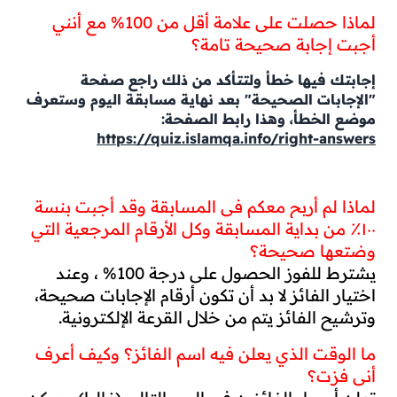
لماذا حصلت على علامة أقل من 100% مع أنني 
أجبت إجابة صحيحة تامة؟
إجابتك فيها خطأ ولتتأكد من ذلك راجع صفحة
"الإجابات الصحيحة" بعد نهاية مسابقة اليوم وستعرف
موضع الخطأ، وهذا رابط الصفحة:
https://quiz.islamqa.info/right-answers
لماذا لم أربح معكم في المسابقة وقد أجبت بنسة 
١٠٠٪ من بداية المسابقة وكل الأرقام المرجعية التي 
وضتعها صحيحة؟
يشترط للفوز الحصول على درجة 100% ، وعند 
اختيار الفائز لا بد أن تكون أرقام الإجابات صحيحة، 
وترشيح الفائز يتم من خلال القرعة الإلكترونية.
ما الوقت الذي يعلن فيه اسم الفائز؟ وكيف أعرف 
أني فزت؟