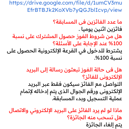
https://drive.google.com/file/d/1umCV3mu
EfrBTBJk2KoXVb7yQGJblIcvp/view
ما عدد الفائزين في المسابقة؟
فائزين اثنين يوميا .
هل من شروط الفوز حصول المشترك على نسبة 
100% عند الإجابة على الأسئلة؟
يشترط للدخول في القرعة الإلكترونية الحصول على 
نسبة 100%.
هل في حالة الفوز تبعثون رسالة إلى البريد 
الإلكتروني للفائز؟
التواصل مع الفائز سيكون فقط عبر البريد 
الإلكتروني ورقم الجوال الذي يتم إدخاله لإتمام 
عملية التسجيل وبدء المسابقة.
ماذا لو لم يرد الفائز على البريد الإلكتروني والاتصال 
هل تسحب منه الجائزة؟
يتم إلغاء الجائزة