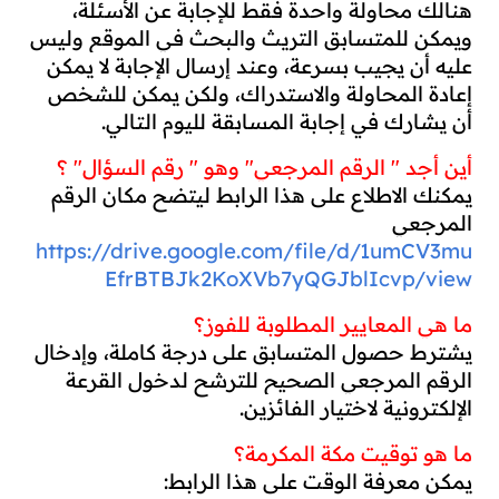
هنالك محاولة واحدة فقط للإجابة عن الأسئلة، 
ويمكن للمتسابق التريث والبحث في الموقع وليس 
عليه أن يجيب بسرعة، وعند إرسال الإجابة لا يمكن 
إعادة المحاولة والاستدراك، ولكن يمكن للشخص 
أن يشارك في إجابة المسابقة لليوم التالي.
أين أجد " الرقم المرجعي" وهو " رقم السؤال" ؟
يمكنك الاطلاع على هذا الرابط ليتضح مكان الرقم 
المرجعي
https://drive.google.com/file/d/1umCV3mu
EfrBTBJk2KoXVb7yQGJblIcvp/view
ما هي المعايير المطلوبة للفوز؟
يشترط حصول المتسابق على درجة كاملة، وإدخال 
الرقم المرجعي الصحيح للترشح لدخول القرعة 
الإلكترونية لاختيار الفائزين.
ما هو توقيت مكة المكرمة؟
يمكن معرفة الوقت على هذا الرابط: 